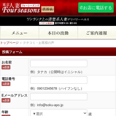
✆お店に電話する
トップページ
>
クチコミ・お客様の声
投稿フォーム
お名前
※必須
例）タナカ（公開時はイニシャル）
電話番号
※必須
例）09012345678（ハイフンなし）
Eメールアドレス
※必須
例）info@soku-apo.jp
年齢
歳