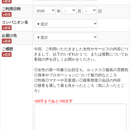
※必須
ご利用日時
年
月
日
※必須
コンパニオン名
※必須
お届け先
※必須
ご感想
今回、ご利用いただきました女性やサービスの内容につ
きまして、以下のいずれか１つ、または複数についてお
※必須
客様の声を詳しくお聞かせください。
◎女性の第一印象◎お顔立ち、ルックス◎服装の雰囲気
◎身体やプロポーションについて魅力的なところ
◎性格◎マナーや言葉遣い◎接客態度◎会話の内容
◎接客を通して最も良かったところ（気に入ったとこ
ろ）
100字まであと100文字