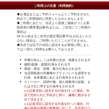
ご利用上の注意（利用規約）
◆お電話またはご予約フォームよりご予約をされた
時点でご利用規約に同意したものとみなします。
◆ご利用にあたり、当店より直接ご連絡がつくお客
様所有の携帯電話番号(または、ご自宅にてご利用の
場合は
03 から始まるご自宅の固定電話番号)をお伝えいただ
けない場合は、ご利用いただくことができません。
◆当店では以下の項目に該当するお客様に関しまし
ては一切のご利用をお断りしております。
本番行為もしくは本番の交渉、強要をされる方
撮影(盗撮・盗聴)行為をされる方
罵倒・脅迫・恐喝・暴力行為をされる方
当店関係者の肖像権やプライバシーを侵害する
行為、名誉棄損にあたる行為等をされる方
ストーカー、誹謗中傷、個人情報等の拡散、ま
たはそれに準ずる行為等をされる方
※上記各項目に該当する行為を行った場合、当
店で定められた手続きに則り、厳格に処分をさ
せて頂きます。
※上記各項目に該当する行為を行った場合、行
為の内容や謝罪の有無等に応じて、当店及びコ