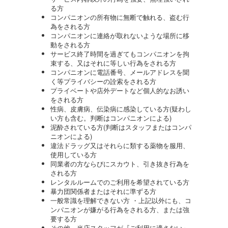
る方
コンパニオンの所有物に無断で触れる、盗む行
為をされる方
コンパニオンに連絡が取れないような場所に移
動をされる方
サービス終了時間を過ぎてもコンパニオンを拘
束する、又はそれに等しい行為をされる方
コンパニオンに電話番号、メールアドレスを聞
く等プライバシーの詮索をされる方
プライベートや店外デートなど個人的なお誘い
をされる方
性病、皮膚病、伝染病に感染している方(疑わし
い方も含む。判断はコンパニオンによる)
泥酔されている方(判断はスタッフまたはコンパ
ニオンによる)
違法ドラッグ又はそれらに類する薬物を服用、
使用している方
同業者の方ならびにスカウト、引き抜き行為を
される方
レンタルルームでのご利用を希望されている方
暴力団関係者またはそれに準ずる方
一般常識を理解できない方 ・上記以外にも、コ
ンパニオンが嫌がる行為をされる方、または強
要する方
その他、当店スタッフが『ご利用に適さない』