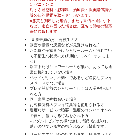
ンパニオンに
対する迷惑料・慰謝料・治療費・損害賠償請求
等の法的措置を取らせて頂きます。
※悪質と判断した場合、または音信不通になる
など、逃亡を図った場合は、直ちに所轄の警察
署に通報します。
18 歳未満の方、高校生の方
暴言や横柄な態度などが見受けられる方
お部屋や浴室またはシャワールームが汚れてい
て不衛生な状況の方(判断はコンパニオンによ
る)
浴室またはシャワールームが無い、あっても通
常に機能していない場合
ベッドがない、不衛生であるなど適切なプレイ
スペースがない場合
プレイ開始前のシャワーもしくは入浴を拒否さ
れる方
同一家屋に複数名いる場合
お客様所有のプレイ道具等を使用される方
過度なサービスの強要、過度のコンパニオンへ
の責め、傷つける行為をされる方
※アダルトビデオの様な激しい強引な指入れ、
爪がのびている方の指入れなども禁止です。
サービス内容以外の行為を強要、無理強いされ