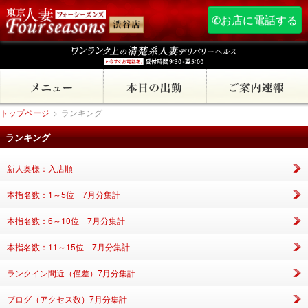
✆お店に電話する
トップページ
>
ランキング
ランキング
新人奥様：入店順
本指名数：1～5位 7月分集計
本指名数：6～10位 7月分集計
本指名数：11～15位 7月分集計
ランクイン間近（僅差）7月分集計
ブログ（アクセス数）7月分集計